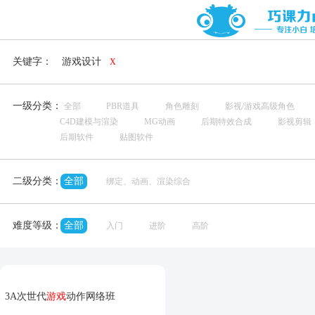
关键字：
游戏设计
Χ
一级分类：
全部
PBR道具
角色雕刻
影视/游戏高级角色
C4D建模与渲染
MG动画
后期特效合成
影视剪辑
后期软件
贴图软件
二级分类：
全部
绑定、动画、渲染综合
难度等级：
全部
入门
进阶
高阶
3A次世代
游戏
动作网络班