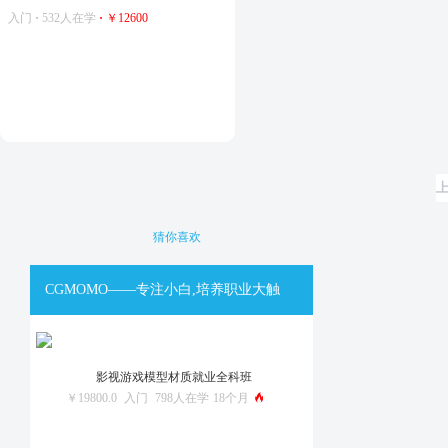
入门
·
532人在学
·
￥12600
猜你喜欢
CGMOMO——专注小白,培养职业大触
影视游戏模型材质就业全科班
￥19800.0
入门
798人在学
18个月