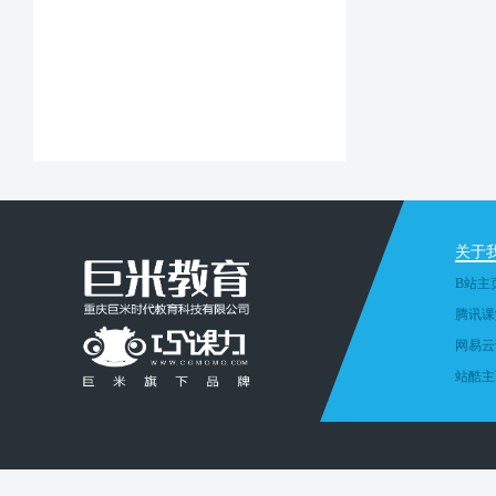
关于
B站主
腾讯课
网易云
站酷主