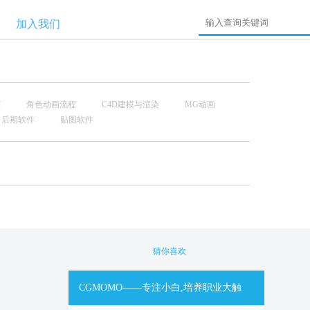
加入我们
演
角色动画流程
C4D建模与渲染
MG动画
后期软件
贴图软件
猜你喜欢
CGMOMO——专注小白,培养职业大触