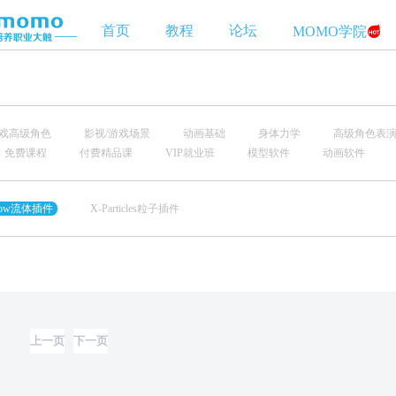
首页
教程
论坛
MOMO学院
游戏高级角色
影视/游戏场景
动画基础
身体力学
高级角色表
免费课程
付费精品课
VIP就业班
模型软件
动画软件
flow流体插件
X-Particles粒子插件
上一页
下一页