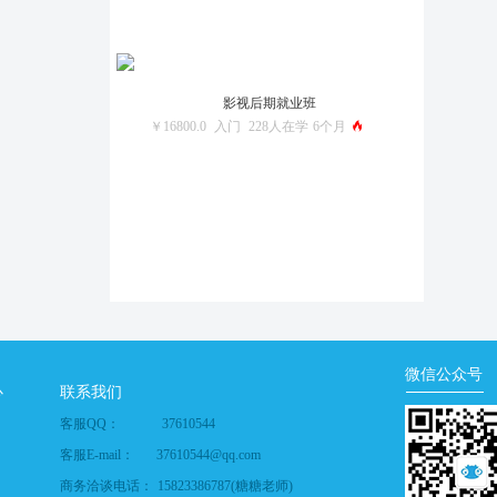
影视后期就业班
￥16800.0
入门
228人在学
6个月
微信公众号
心
联系我们
客服QQ：
37610544
客服E-mail：
37610544@qq.com
商务洽谈电话：
15823386787(糖糖老师)