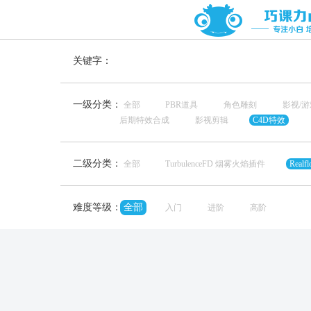
关键字：
一级分类：
全部
PBR道具
角色雕刻
影视/
后期特效合成
影视剪辑
C4D特效
二级分类：
全部
TurbulenceFD 烟雾火焰插件
Real
难度等级：
全部
入门
进阶
高阶