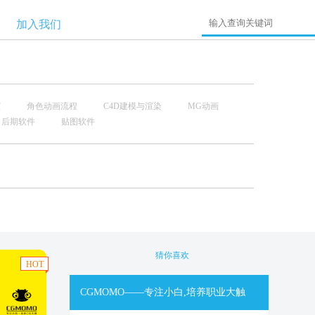
加入我们
演
角色动画流程
C4D建模与渲染
MG动画
后期软件
贴图软件
猜你喜欢
HOT
CGMOMO——专注小白,培养职业大触