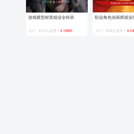
游戏模型材质就业全科班
职业角色动画师就业
入门
·
8132人在学
·
￥19800
入门
·
1938人在学
·
￥19