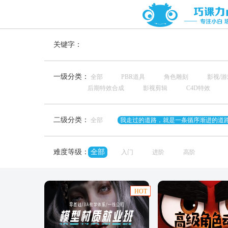
关键字：
一级分类：
全部
PBR道具
角色雕刻
影视/
后期特效合成
影视剪辑
C4D特效
二级分类：
全部
我走过的道路，就是一条循序渐进的道
难度等级：
全部
入门
进阶
高阶
HOT