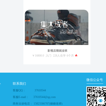
影视后期就业班
￥16800.0
入门
228人在学
6个月
微信公众号
心
联系我们
客服QQ：
37610544
客服E-mail：
37610544@qq.com
商务洽谈电话：
15823386787(糖糖老师)