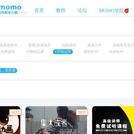
首页
教程
论坛
MOMO学院
游戏高级角色
影视/游戏场景
动画基础
身体力学
高级角色表
免费课程
付费精品课
VIP就业班
模型软件
动画软件
路—华罗庚
HOT
HOT