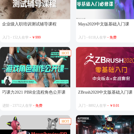
企业级入职培训测试辅导课程
Maya2020中文版基础入门课
入门
·
152人在学
·
￥999
入门
·
6118人在学
·
免费
HOT
巧课力2021 PBR全流程角色公开课
ZBrush2020中文版基础入门课
进阶
·
23712人在学
·
免费
入门
·
8892人在学
·
￥0.01
HOT