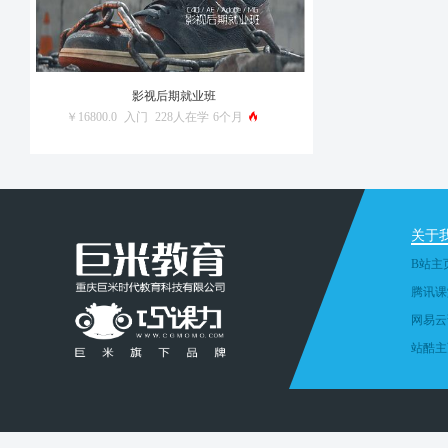
影视后期就业班
￥16800.0
入门
228人在学
6个月
关于
B站主
腾讯课
网易云
站酷主