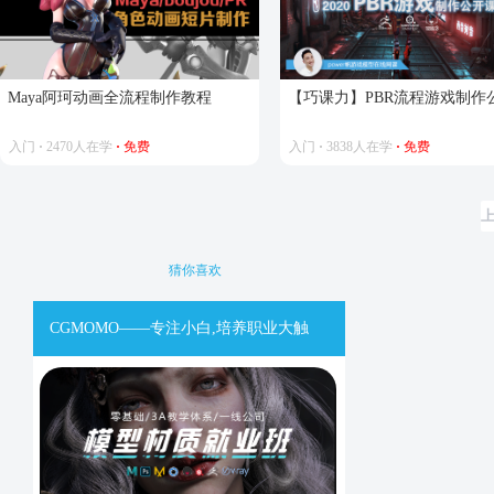
Maya阿珂动画全流程制作教程
【巧课力】PBR流程游戏制作
入门
·
2470人在学
·
免费
入门
·
3838人在学
·
免费
猜你喜欢
CGMOMO——专注小白,培养职业大触