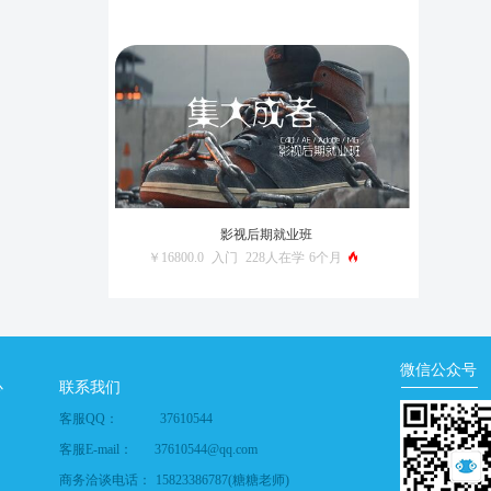
影视后期就业班
￥16800.0
入门
228人在学
6个月
微信公众号
心
联系我们
客服QQ：
37610544
客服E-mail：
37610544@qq.com
商务洽谈电话：
15823386787(糖糖老师)