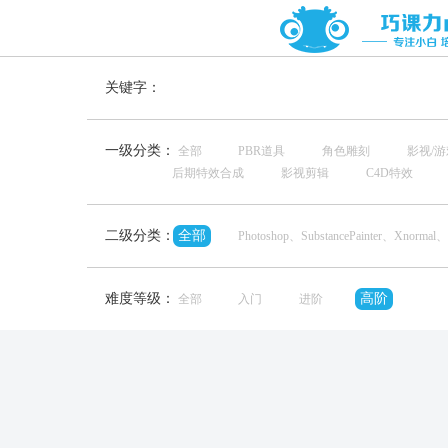
关键字：
一级分类：
全部
PBR道具
角色雕刻
影视/
后期特效合成
影视剪辑
C4D特效
二级分类：
全部
Photoshop、SubstancePainter、Xnormal、
难度等级：
高阶
全部
入门
进阶