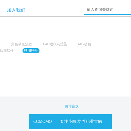
加入我们
演
角色动画流程
C4D建模与渲染
MG动画
后期软件
贴图软件
猜你喜欢
CGMOMO——专注小白,培养职业大触